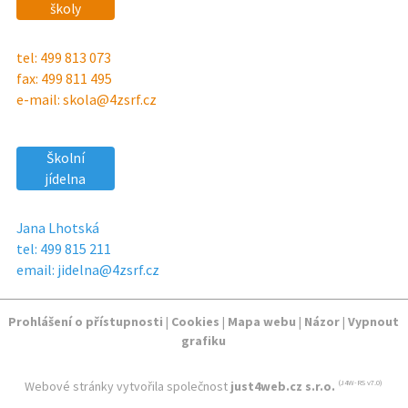
školy
tel: 499 813 073
fax: 499 811 495
e-mail: skola@4zsrf.cz
Školní
jídelna
Jana Lhotská
tel: 499 815 211
email: jidelna@4zsrf.cz
Prohlášení o přístupnosti
|
Cookies
|
Mapa webu
|
Názor
|
Vypnout
grafiku
Webové stránky vytvořila společnost
just4web.cz s.r.o.
(J4W-RS v7.0)