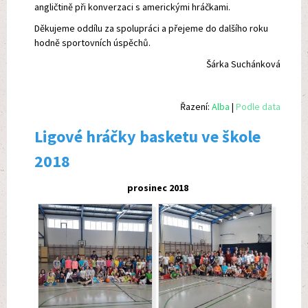
angličtině při konverzaci s americkými hráčkami.
Děkujeme oddílu za spolupráci a přejeme do dalšího roku
hodně sportovních úspěchů.
Šárka Suchánková
Řazení:
Alba
|
Podle data
Ligové hráčky basketu ve škole
2018
prosinec 2018