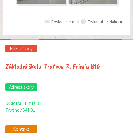
Poslat na e-mail
Tisknout
↑ Nahoru
Název školy
Základní škola, Trutnov, R. Frimla 816
Adresa školy
Rudolfa Frimla 816
Trutnov 541 01
Kontakt