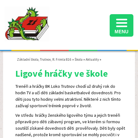
MENU
Informace k přijímacímu řízení na střední školy ve školním roce 2025/2026
Termíny konání přijímacích zkoušek na střední školy ve školním roce 2025/2026
Školní družina - informace pro rodiče - školní rok 2025/2026
Základní škola, Trutnov, R. Frimla 816
»
Škola
»
Aktuality
»
Ligové hráčky ve škole
Trenéři a hráčky BK Loko Trutnov chodí už druhý rok do
hodin TV a učí děti základní basketbalové dovednosti. Pro
děti jsou tyto hodiny velmi atraktivní. Některé z nich tímto
zažívají sportovní trénink poprvé v životě.
Ve středu hráčky ženského ligového týmu a jejich trenéři
připravili pro děti zábavný program, ve kterém si formou
soutěží získané dovednosti děti prověřovaly. Děti byly opět
nadšené, protože kromě sportování se mohly pocvičit i v