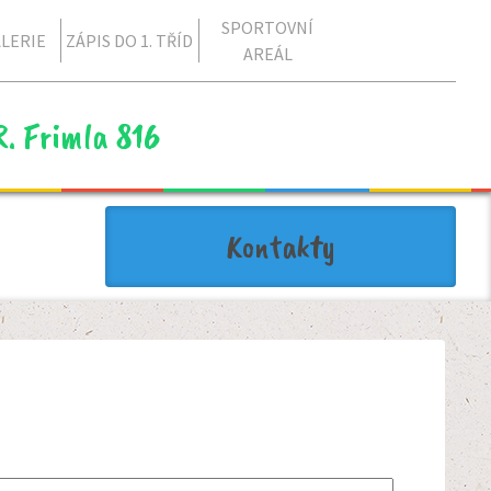
SPORTOVNÍ
LERIE
ZÁPIS DO 1. TŘÍD
AREÁL
R. Frimla 816
Kontakty