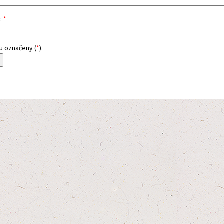
a
:
*
u označeny (
*
).