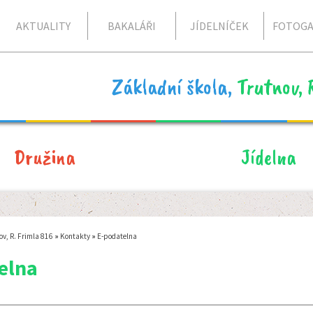
AKTUALITY
BAKALÁŘI
JÍDELNÍČEK
FOTOGA
Základní škola,
Trutnov, 
Družina
Jídelna
ov, R. Frimla 816
»
Kontakty
»
E-podatelna
elna