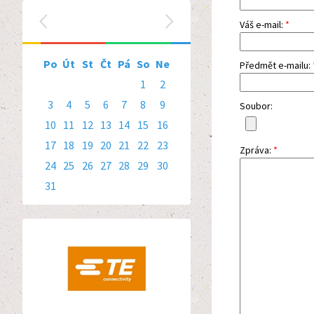
srpen 2026
‹
›
Váš e-mail:
*
Po
Út
St
Čt
Pá
So
Ne
Předmět e-mailu:
1
2
3
4
5
6
7
8
9
Soubor:
10
11
12
13
14
15
16
17
18
19
20
21
22
23
Zpráva:
*
24
25
26
27
28
29
30
31