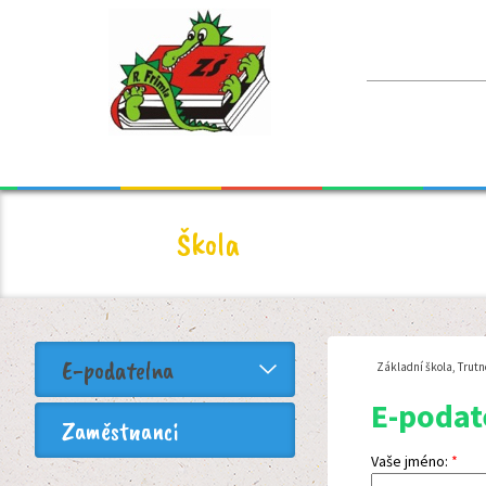
Škola
E-podatelna
Základní škola, Trutn
E-podat
Zaměstnanci
Vaše jméno:
*