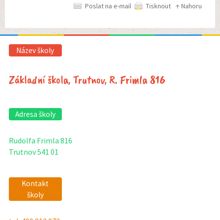
Poslat na e-mail
Tisknout
↑ Nahoru
Název školy
Základní škola, Trutnov, R. Frimla 816
Adresa školy
Rudolfa Frimla 816
Trutnov 541 01
Kontakt
školy