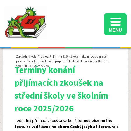
MENU
Informace k přijímacímu řízení na střední školy ve školním roce 2025/2026
Termíny konání přijímacích zkoušek na střední školy ve školním roce 2025/2026
Školní družina - informace pro rodiče - školní rok 2025/2026
Základní škola, Trutnov, R. Frimla 816
»
Škola
»
Školní poradenské
pracoviště
»
Termíny konání přijímacích zkoušek na střední školy ve
školním roce 2025/2026
Termíny konání
přijímacích zkoušek na
střední školy ve školním
roce 2025/2026
Jednotná přijímací zkouška se koná formou
písemného
testu ze vzdělávacího oboru Český jazyk a literatura a