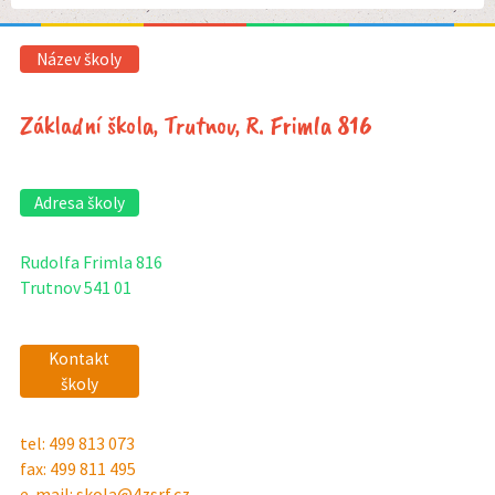
Název školy
Základní škola, Trutnov, R. Frimla 816
Adresa školy
Rudolfa Frimla 816
Trutnov 541 01
Kontakt
školy
tel: 499 813 073
fax: 499 811 495
e-mail: skola@4zsrf.cz