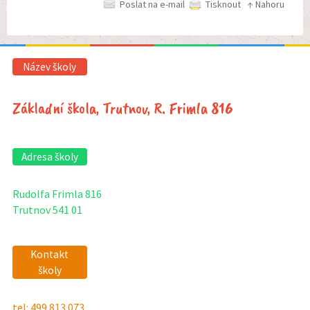
Poslat na e-mail
Tisknout
↑ Nahoru
Název školy
Základní škola, Trutnov, R. Frimla 816
Adresa školy
Rudolfa Frimla 816
Trutnov 541 01
Kontakt
školy
tel: 499 813 073