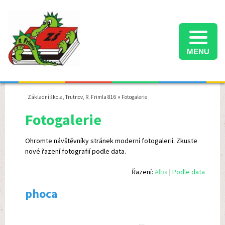
MENU
Informace k přijímacímu řízení na střední školy ve školním roce 2025/2026
Termíny konání přijímacích zkoušek na střední školy ve školním roce 2025/2026
Školní družina - informace pro rodiče - školní rok 2025/2026
Základní škola, Trutnov, R. Frimla 816
»
Fotogalerie
Fotogalerie
Ohromte návštěvníky stránek moderní fotogalerií. Zkuste
nové řazení fotografií podle data.
Řazení:
Alba
|
Podle data
phoca