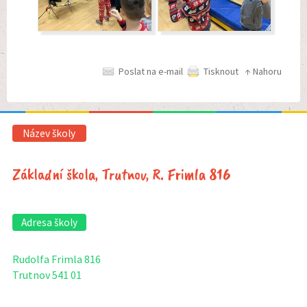
Poslat na e-mail
Tisknout
↑ Nahoru
Název školy
Základní škola, Trutnov, R. Frimla 816
Adresa školy
Rudolfa Frimla 816
Trutnov 541 01