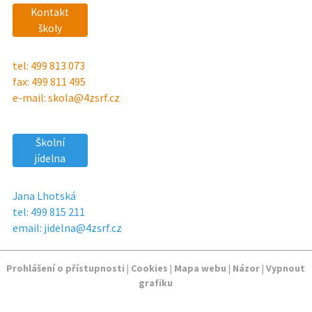
Kontakt
školy
tel: 499 813 073
fax: 499 811 495
e-mail: skola@4zsrf.cz
Školní
jídelna
Jana Lhotská
tel: 499 815 211
email: jidelna@4zsrf.cz
Prohlášení o přístupnosti
|
Cookies
|
Mapa webu
|
Názor
|
Vypnout
grafiku