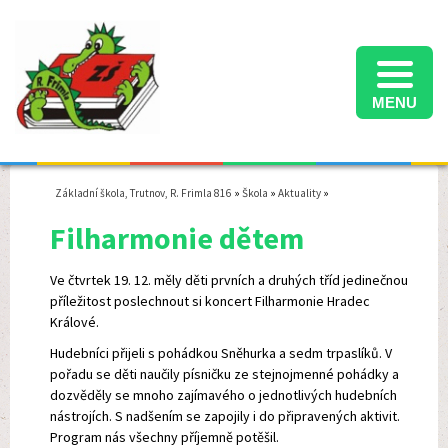
MENU
Informace k přijímacímu řízení na střední školy ve školním roce 2025/2026
Termíny konání přijímacích zkoušek na střední školy ve školním roce 2025/2026
Školní družina - informace pro rodiče - školní rok 2025/2026
Základní škola, Trutnov, R. Frimla 816
»
Škola
»
Aktuality
»
Filharmonie dětem
Ve čtvrtek 19. 12. měly děti prvních a druhých tříd jedinečnou
příležitost poslechnout si koncert Filharmonie Hradec
Králové.
Hudebníci přijeli s pohádkou Sněhurka a sedm trpaslíků. V
pořadu se děti naučily písničku ze stejnojmenné pohádky a
dozvěděly se mnoho zajímavého o jednotlivých hudebních
nástrojích. S nadšením se zapojily i do připravených aktivit.
Program nás všechny příjemně potěšil.