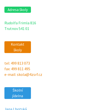
Adresa školy
Rudolfa Frimla 816
Trutnov 541 01
Kontakt
školy
tel: 499 813 073
fax: 499 811 495
e-mail: skola@4zsrf.cz
Školní
jídelna
Jana Lhotská