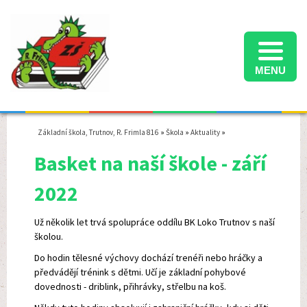
MENU
Informace k přijímacímu řízení na střední školy ve školním roce 2025/2026
Termíny konání přijímacích zkoušek na střední školy ve školním roce 2025/2026
Školní družina - informace pro rodiče - školní rok 2025/2026
Základní škola, Trutnov, R. Frimla 816
»
Škola
»
Aktuality
»
Basket na naší škole - září
2022
Už několik let trvá spolupráce oddílu BK Loko Trutnov s naší
školou.
Do hodin tělesné výchovy dochází trenéři nebo hráčky a
předvádějí trénink s dětmi. Učí je základní pohybové
dovednosti - driblink, přihrávky, střelbu na koš.