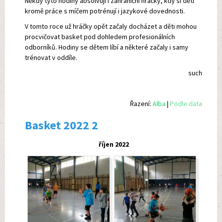
Někdy tyto hodiny absolvují i zahraniční hráčky, kdy si děti
kromě práce s míčem potrénují i jazykové dovednosti.
V tomto roce už hráčky opět začaly docházet a děti mohou
procvičovat basket pod dohledem profesionálních
odborníků. Hodiny se dětem líbí a některé začaly i samy
trénovat v oddíle.
such
Řazení:
Alba
|
Podle data
Basket 2022 2
říjen 2022