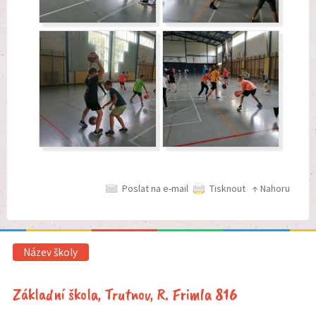
Poslat na e-mail
Tisknout
↑ Nahoru
Název školy
Základní škola, Trutnov, R. Frimla 816