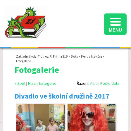
MENU
Informace k přijímacímu řízení na střední školy ve školním roce 2025/2026
Termíny konání přijímacích zkoušek na střední školy ve školním roce 2025/2026
Školní družina - informace pro rodiče - školní rok 2025/2026
Základní škola, Trutnov, R. Frimla 816
»
Bloky
»
Menu v hlavičce
»
Fotogalerie
Fotogalerie
« Zpět
|
Hlavní kategorie
Řazení:
Alba
|
Podle data
Divadlo ve školní družině 2017