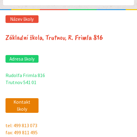
Název školy
Základní škola, Trutnov, R. Frimla 816
Adresa školy
Rudolfa Frimla 816
Trutnov 541 01
Kontakt
školy
tel: 499 813 073
fax: 499 811 495