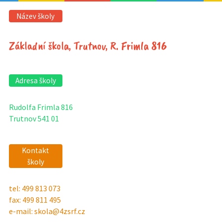
Název školy
Základní škola, Trutnov, R. Frimla 816
Adresa školy
Rudolfa Frimla 816
Trutnov 541 01
Kontakt
školy
tel: 499 813 073
fax: 499 811 495
e-mail: skola@4zsrf.cz