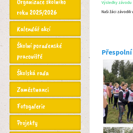
Organizace školního
Výsledky závodu
roku 2025/2026
Naši žáci závodili
Kalendář akcí
Školní poradenské
Přespolní
pracoviště
Školská rada
Zaměstnanci
Fotogalerie
Projekty