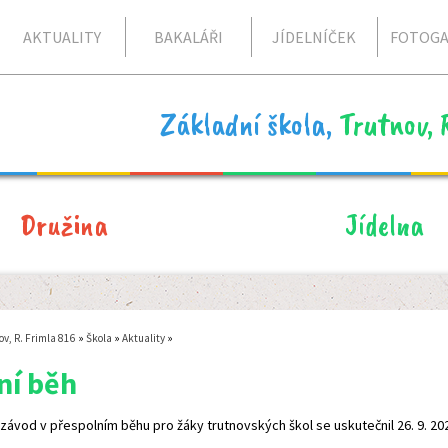
AKTUALITY
BAKALÁŘI
JÍDELNÍČEK
FOTOGA
Základní škola,
Trutnov, 
Družina
Jídelna
ov, R. Frimla 816
»
Škola
»
Aktuality
»
ní běh
 závod v přespolním běhu pro žáky trutnovských škol se uskutečnil 26. 9. 20