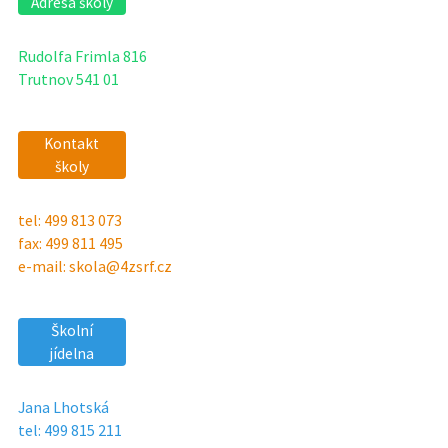
Adresa školy
Rudolfa Frimla 816
Trutnov 541 01
Kontakt
školy
tel: 499 813 073
fax: 499 811 495
e-mail: skola@4zsrf.cz
Školní
jídelna
Jana Lhotská
tel: 499 815 211