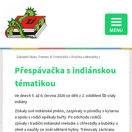
MENU
Informace k přijímacímu řízení na střední školy ve školním roce 2025/2026
Termíny konání přijímacích zkoušek na střední školy ve školním roce 2025/2026
Školní družina - informace pro rodiče - školní rok 2025/2026
Základní škola, Trutnov, R. Frimla 816
»
Družina
»
Aktuality
»
Přespávačka s indiánskou
tématikou
Ve dnech 5. až 6. června 2026 se děti z 2. oddělení ŠD staly
indiány.
Získaly své indiánské jméno, zazpívaly si písničky s kytarou
a spolu s rodiči opékaly buřty. Po odchodu rodičů
zpívaly i tradiční indiánské melodie s chřestidly a bubínky u
ohně a naučily se znát některé byliny. Trénovaly záchranu