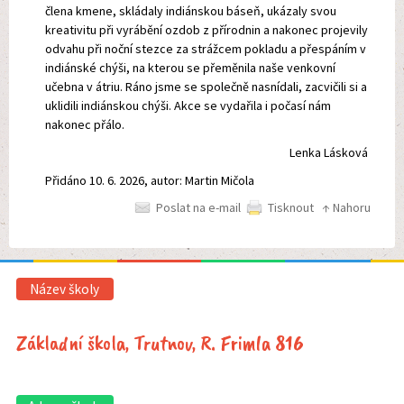
člena kmene, skládaly indiánskou báseň, ukázaly svou
kreativitu při vyrábění ozdob z přírodnin a nakonec projevily
odvahu při noční stezce za strážcem pokladu a přespáním v
indiánské chýši, na kterou se přeměnila naše venkovní
učebna v átriu. Ráno jsme se společně nasnídali, zacvičili si a
uklidili indiánskou chýši. Akce se vydařila i počasí nám
nakonec přálo.
Lenka Lásková
Přidáno 10. 6. 2026, autor: Martin Mičola
Poslat na e-mail
Tisknout
↑ Nahoru
Název školy
Základní škola, Trutnov, R. Frimla 816