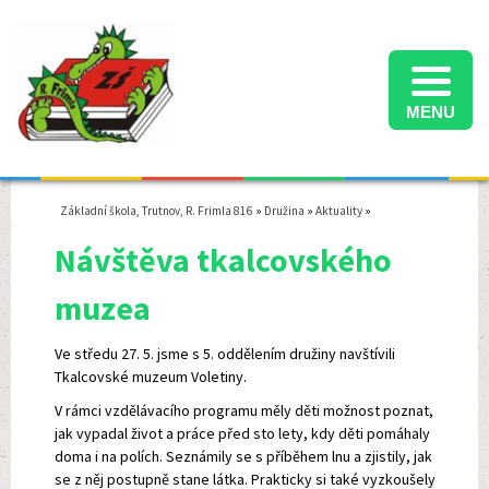
MENU
Informace k přijímacímu řízení na střední školy ve školním roce 2025/2026
Termíny konání přijímacích zkoušek na střední školy ve školním roce 2025/2026
Školní družina - informace pro rodiče - školní rok 2025/2026
Základní škola, Trutnov, R. Frimla 816
»
Družina
»
Aktuality
»
Návštěva tkalcovského
muzea
Ve středu 27. 5. jsme s 5. oddělením družiny navštívili
Tkalcovské muzeum Voletiny.
V rámci vzdělávacího programu měly děti možnost poznat,
jak vypadal život a práce před sto lety, kdy děti pomáhaly
doma i na polích. Seznámily se s příběhem lnu a zjistily, jak
se z něj postupně stane látka. Prakticky si také vyzkoušely