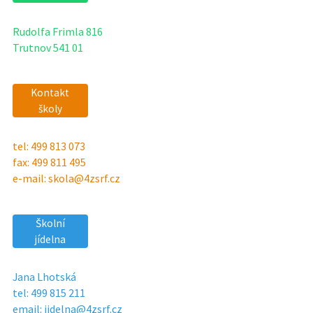
Rudolfa Frimla 816
Trutnov 541 01
Kontakt
školy
tel: 499 813 073
fax: 499 811 495
e-mail: skola@4zsrf.cz
Školní
jídelna
Jana Lhotská
tel: 499 815 211
email: jidelna@4zsrf.cz