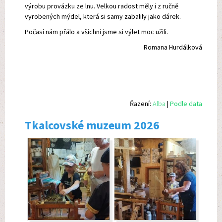
výrobu provázku ze lnu. Velkou radost měly i z ručně
vyrobených mýdel, která si samy zabalily jako dárek.
Počasí nám přálo a všichni jsme si výlet moc užili.
Romana Hurdálková
Řazení:
Alba
|
Podle data
Tkalcovské muzeum 2026