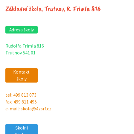
Základní škola, Trutnov, R. Frimla 816
Adresa školy
Rudolfa Frimla 816
Trutnov 541 01
Kontakt
školy
tel: 499 813 073
fax: 499 811 495
e-mail: skola@4zsrf.cz
Školní