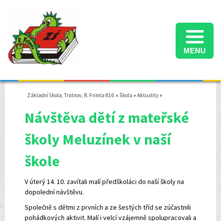
MENU
Informace k přijímacímu řízení na střední školy ve školním roce 2025/2026
Termíny konání přijímacích zkoušek na střední školy ve školním roce 2025/2026
Školní družina - informace pro rodiče - školní rok 2025/2026
Základní škola, Trutnov, R. Frimla 816
»
Škola
»
Aktuality
»
Návštěva dětí z mateřské
školy Meluzínek v naší
škole
V úterý 14. 10. zavítali malí předškoláci do naší školy na
dopolední návštěvu.
Společně s dětmi z prvních a ze šestých tříd se zúčastnili
pohádkových aktivit. Malí i velcí vzájemně spolupracovali a