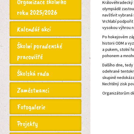
Organizace školního
Královéhradecký k
olympiádě zastoup
roku 2025/2026
navštívit vybraná 
Vrchlabí podpořit
Kalendář akcí
vysokou výhrou na
Po hokejovém záp
historii ODM a vyz
Školní poradenské
a pukem, stolní f
pracoviště
pohonem a mnoho da
Dalšího dne, tedy
odehrané tentokr
Školská rada
skupině nedokázal
Nechtěný zisk pov
Zaměstnanci
Organizátorům dě
Fotogalerie
Projekty