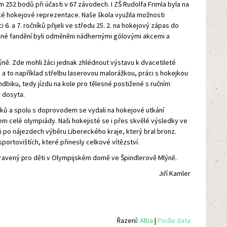
252 bodů při účasti v 67 závodech. I ZŠ Rudolfa Frimla byla na
ké hokejové reprezentace. Naše škola využila možnosti
 6. a 7. ročníků přijeli ve středu 25. 2. na hokejový zápas do
ladné fandění byli odměněni nádhernými gólovými akcemi a
. Zde mohli žáci jednak zhlédnout výstavu k dvacetileté
h, a to například střelbu laserovou malorážkou, práci s hokejkou
ndbiku, tedy jízdu na kole pro tělesné postižené s ručním
y dosyta.
čníků a spolu s doprovodem se vydali na hokejové utkání
 celé olympiády. Naši hokejisté se i přes skvělé výsledky ve
i po nájezdech výběru Libereckého kraje, který bral bronz.
ortovištích, které přinesly celkové vítězství.
ravený pro děti v Olympijském domě ve Špindlerově Mlýně.
Jiří Kamler
Řazení:
Alba
|
Podle data