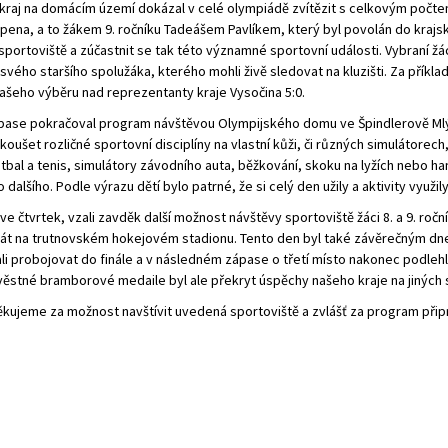
raj na domácím území dokázal v celé olympiádě zvítězit s celkovým počtem 
ena, a to žákem 9. ročníku Tadeášem Pavlíkem, který byl povolán do krajs
sportoviště a zúčastnit se tak této významné sportovní události. Vybraní žáci
 svého staršího spolužáka, kterého mohli živě sledovat na kluzišti. Za přík
šeho výběru nad reprezentanty kraje Vysočina 5:0.
ase pokračoval program návštěvou Olympijského domu ve Špindlerově Mlýně
koušet rozličné sportovní disciplíny na vlastní kůži, či různých simulátorec
otbal a tenis, simulátory závodního auta, běžkování, skoku na lyžích nebo ha
lšího. Podle výrazu dětí bylo patrné, že si celý den užily a aktivity využil
 ve čtvrtek, vzali zavděk další možnost návštěvy sportoviště žáci 8. a 9. ro
át na trutnovském hokejovém stadionu. Tento den byl také závěrečným dnem
i probojovat do finále a v následném zápase o třetí místo nakonec podlehl
ěstné bramborové medaile byl ale překryt úspěchy našeho kraje na jiných sp
kujeme za možnost navštívit uvedená sportoviště a zvlášť za program přip