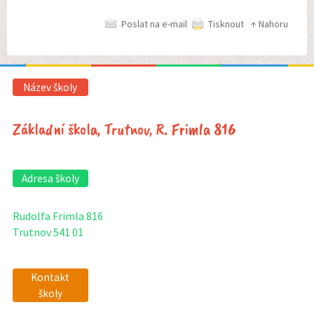
Poslat na e-mail
Tisknout
↑ Nahoru
Název školy
Základní škola, Trutnov, R. Frimla 816
Adresa školy
Rudolfa Frimla 816
Trutnov 541 01
Kontakt
školy