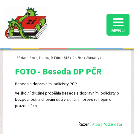
MENU
Informace k přijímacímu řízení na střední školy ve školním roce 2025/2026
Termíny konání přijímacích zkoušek na střední školy ve školním roce 2025/2026
Školní družina - informace pro rodiče - školní rok 2025/2026
Základní škola, Trutnov, R. Frimla 816
»
Družina
»
Aktuality
»
FOTO - Beseda DP PČR
Beseda s dopravními policisty PČR
Ve školní družině proběhla beseda s dopravními policisty o
bezpečnosti a chování dětí v silničním provozu nejen o
prázdninách.
Řazení:
Alba
|
Podle data