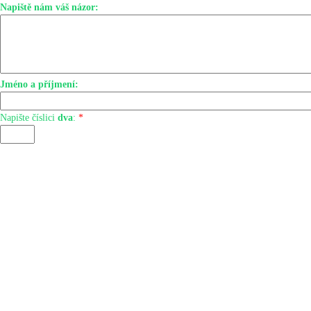
Napiště nám váš názor:
Jméno a příjmení:
Napište číslici
dva
:
*