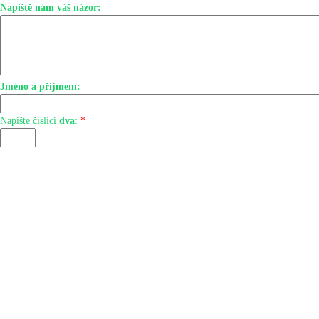
Napiště nám váš názor:
Jméno a příjmení:
Napište číslici
dva
:
*