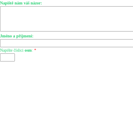
Napiště nám váš názor:
Jméno a příjmení:
Napište číslici
osm
:
*