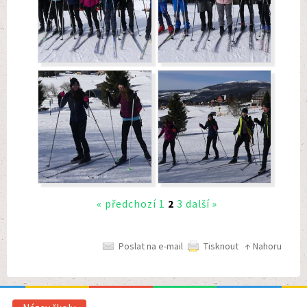
« předchozí
1
2
3
další »
Poslat na e-mail
Tisknout
↑ Nahoru