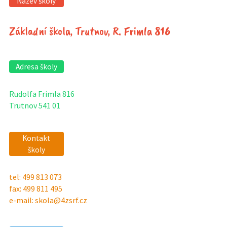
Název školy
Základní škola, Trutnov, R. Frimla 816
Adresa školy
Rudolfa Frimla 816
Trutnov 541 01
Kontakt
školy
tel: 499 813 073
fax: 499 811 495
e-mail: skola@4zsrf.cz